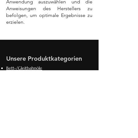
Anwendung auszuwählen und die
Anweisungen des Herstellers zu
befolgen, um optimale Ergebnisse zu
erzielen.
Unsere Produktkategorien
Bett-/Gleitbahnöle
Gasmotorenöle
Hydrauliköle
Industrie-Getriebeöle
Industrieschmierstoffe
Kfz-Getriebeöle
Kältemaschinenöle
Lebensmittelverträgliche Schmierstoffe
Maschinenöle/Umlauföle/Turbinenöle
Metal Work Produkte
Metallbearbeitungsöle/wassermischbare
Kühlschmierstoffe