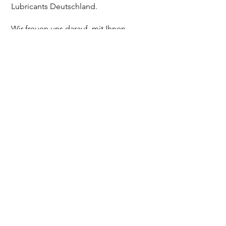
Lubricants Deutschland.
Wir freuen uns darauf, mit Ihnen
zusammenzuarbeiten und Ihnen
unsere hochwertigen und
nachhaltigen Produkte anzubieten.
Sie brauchen unsere
Hilfe? Rufen Sie an!
KONTAKTIEREN SIE UNS