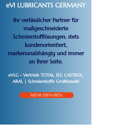
eVI LUBRICANTS GERMANY
Ihr verlässlicher Partner für
maßgeschneiderte
Schmierstofflösungen, stets
kundenorientiert,
markenunabhängig und immer
an Ihrer Seite.
eVLG - Vertrieb TOTAL, ELF, CASTROL,
ARAL | Schmierstoffe Großhandel
MEHR ERFAHREN