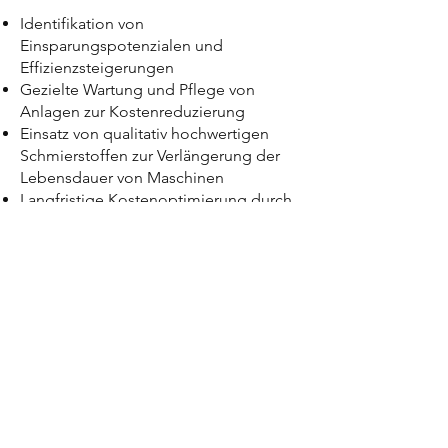
Identifikation von
Einsparungspotenzialen und
Effizienzsteigerungen
Gezielte Wartung und Pflege von
Anlagen zur Kostenreduzierung
Einsatz von qualitativ hochwertigen
Schmierstoffen zur Verlängerung der
Lebensdauer von Maschinen
Langfristige Kostenoptimierung durch
optimale Schmierstoffnutzung und -
management
Unsere Schmierstoffschulungen
werden von erfahrenen Fachleuten
durchgeführt, die über umfassende
Kenntnisse der Branche verfügen. Sie
können sich darauf verlassen, dass
unsere Schulungen auf dem neuesten
Stand der Technik sind und den
aktuellen Best Practices entsprechen.