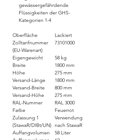
gewässergefährdende
Flüssigkeiten der GHS-
Kategorien 1-4
Oberfläche
Lackiert
Zolltarifnummer
73101000
(EU-Warenart)
Eigengewicht
58 kg
Breite
1800 mm
Höhe
275 mm
Versand-Länge
1800 mm
Versand-Breite
800 mm
Versand-Höhe
275 mm
RAL-Nummer
RAL 3000
Farbe
Feuerrot
Zulassung 1
Verwendung
(StawaR/DIBt/UN)
nach StawaR
Auffangvolumen
58 Liter