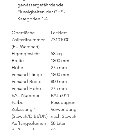
gewässergefährdende
Flüssigkeiten der GHS-
Kategorien 1-4
Oberfläche
Lackiert
Zolltarifnummer
73101000
(EU-Warenart)
Eigengewicht
58 kg
Breite
1800 mm
Höhe
275 mm
Versand-Länge
1800 mm
Versand-Breite
800 mm
Versand-Höhe
275 mm
RAL-Nummer
RAL 6011
Farbe
Resedagrün
Zulassung 1
Verwendung
(StawaR/DIBt/UN)
nach StawaR
Auffangvolumen
58 Liter