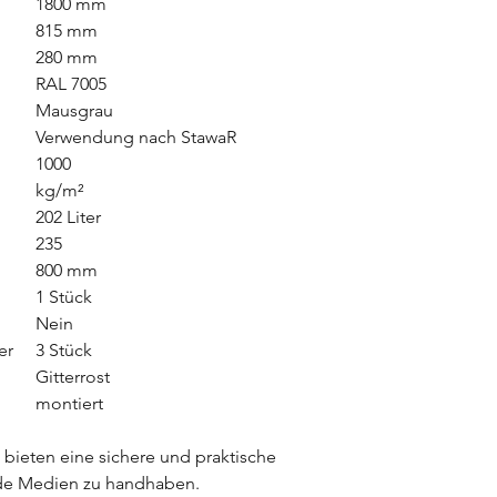
1800 mm
Die Übergabe der Wa
815 mm
erfolgt grundsätzlich 
280 mm
erforderlich, dass d
RAL 7005
bevollmächtigte Per
ist, um den Empfang 
Mausgrau
bestätigen.
Verwendung nach StawaR
Bitte stellen Sie sic
1000
befestigten und bef
kg/m²
dem Fahrzeug möglich
202 Liter
Sicherstellung eines
235
Entladung, insbesond
800 mm
beim Empfänger.
1 Stück
Versandkosten
Nein
Bitte beachten Sie 
Liter
3 Stück
Versandkosten im Wa
Gitterrost
montiert
bieten eine sichere und praktische
de Medien zu handhaben.