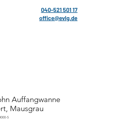
040-521 501 17
office@evlg.de
ohn Auffangwanne
ert, Mausgrau
0000-5