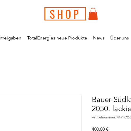
SHOP
erfreigaben
TotalEnergies neue Produkte
News
Über uns
Bauer Südl
2050, lacki
Artikelnummer: 4471-72-
Preis
400,00 €