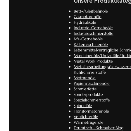
Unsere Produktkateg
Bett-/Gleitbahnöle
Gasmotorenöle
Hydrauliköle
Industrie-Getriebeöle
Industrieschmierstoffe
Kfz-Getriebeöle
Kältemaschinenöle
Lebensmittelverträgliche Schmie
Maschinenöle/Umlauföle/Turbi
Metal Work Produkte
Metallbearbeitungsöle/wasserm
Kühlschmierstoffe
Motorenöle
Papiermaschinenöle
Schmierfette
Sonderprodukte
Spezialschmierstoffe
Spindelöle
Transformatorenöle
Verdichteröle
Wärmeträgeröle
Drumtisch - Schrauber Blog