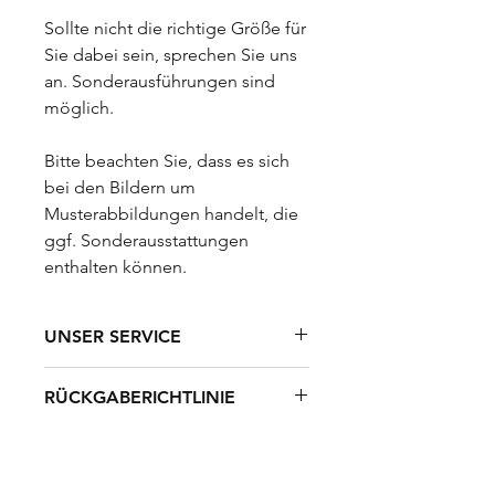
Sollte nicht die richtige Größe für
Sie dabei sein, sprechen Sie uns
an. Sonderausführungen sind
möglich.
Bitte beachten Sie, dass es sich
bei den Bildern um
Musterabbildungen handelt, die
ggf. Sonderausstattungen
enthalten können.
UNSER SERVICE
Ihre Vorteile auf einen Blick:
RÜCKGABERICHTLINIE
✔️
Erstklassige Qualität
– Für
Unser Angebot richtet sich
langlebige Produkte, die überzeugen
VERSAND UND LIEFERUNG
ausschließlich an gewerbliche Kunden
✔️
Schnelle Lieferung
– In wenigen
im Sinne von § 14 BGB (Unternehmer,
Werktagen bei Ihnen zuhause