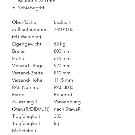
Bauhöhe 225 mm
Schiebegriff
Oberfläche
Lackiert
Zolltarifnummer
73101000
(EU-Warenart)
Eigengewicht
68 kg
Breite
800 mm
Höhe
615 mm
Versand-Länge
920 mm
Versand-Breite
810 mm
Versand-Höhe
1115 mm
RAL-Nummer
RAL 3000
Farbe
Feuerrot
Zulassung 1
Verwendung
(StawaR/DIBt/UN)
nach StawaR
Tragfähigkeit
380
Tragfähigkeit
kg
Maßeinheit