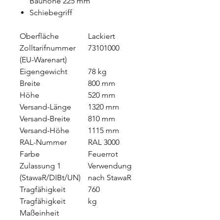
Bauhöhe 225 mm
Schiebegriff
Oberfläche
Lackiert
Zolltarifnummer
73101000
(EU-Warenart)
Eigengewicht
78 kg
Breite
800 mm
Höhe
520 mm
Versand-Länge
1320 mm
Versand-Breite
810 mm
Versand-Höhe
1115 mm
RAL-Nummer
RAL 3000
Farbe
Feuerrot
Zulassung 1
Verwendung
(StawaR/DIBt/UN)
nach StawaR
Tragfähigkeit
760
Tragfähigkeit
kg
Maßeinheit