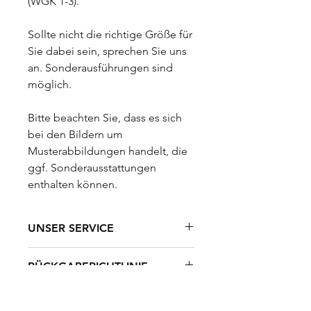
(WGK 1-3).
Sollte nicht die richtige Größe für
Sie dabei sein, sprechen Sie uns
an. Sonderausführungen sind
möglich.
Bitte beachten Sie, dass es sich
bei den Bildern um
Musterabbildungen handelt, die
ggf. Sonderausstattungen
enthalten können.
UNSER SERVICE
Ihre Vorteile auf einen Blick:
RÜCKGABERICHTLINIE
✔️
Erstklassige Qualität
– Für
Unser Angebot richtet sich
langlebige Produkte, die überzeugen
VERSAND UND LIEFERUNG
ausschließlich an gewerbliche Kunden