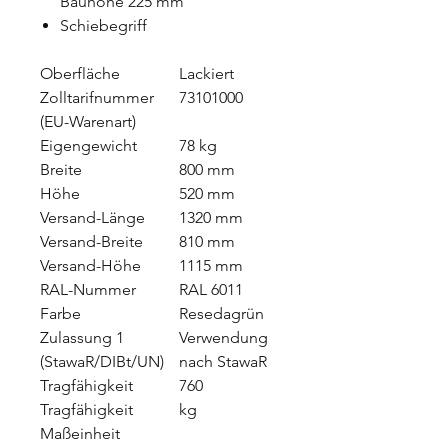
Bauhöhe 225 mm
Schiebegriff
Oberfläche
Lackiert
Zolltarifnummer
73101000
(EU-Warenart)
Eigengewicht
78 kg
Breite
800 mm
Höhe
520 mm
Versand-Länge
1320 mm
Versand-Breite
810 mm
Versand-Höhe
1115 mm
RAL-Nummer
RAL 6011
Farbe
Resedagrün
Zulassung 1
Verwendung
(StawaR/DIBt/UN)
nach StawaR
Tragfähigkeit
760
Tragfähigkeit
kg
Maßeinheit