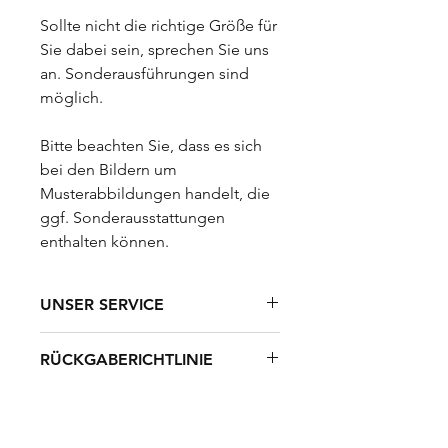
Sollte nicht die richtige Größe für
Sie dabei sein, sprechen Sie uns
an. Sonderausführungen sind
möglich.
Bitte beachten Sie, dass es sich
bei den Bildern um
Musterabbildungen handelt, die
ggf. Sonderausstattungen
enthalten können.
UNSER SERVICE
Ihre Vorteile auf einen Blick:
RÜCKGABERICHTLINIE
✔️
Erstklassige Qualität
– Für
Unser Angebot richtet sich
langlebige Produkte, die überzeugen
VERSAND UND LIEFERUNG
ausschließlich an gewerbliche Kunden
✔️
Schnelle Lieferung
– In wenigen
im Sinne von § 14 BGB (Unternehmer,
Werktagen bei Ihnen zuhause