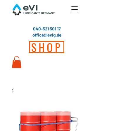
040-521 501 17
office@evlg.de
SHOP