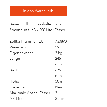
In den Warenkorb
Bauer Südlohn Fasshalterung mit
Spanngurt für 3 x 200 Liter Fässer
Zolltarifnummer (EU-
730890
Warenart)
59
Eigengewicht
3 kg
Länge
245
mm
Breite
675
mm
Höhe
50 mm
Stapelbar
Nein
Maximale Anzahl Fässer
3
200 Liter
Stück