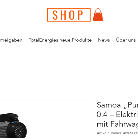
SHOP
erfreigaben
TotalEnergies neue Produkte
News
Über uns
Samoa „Pu
0.4 – Elekt
mit Fahrwa
Artikelnummer: 40899000