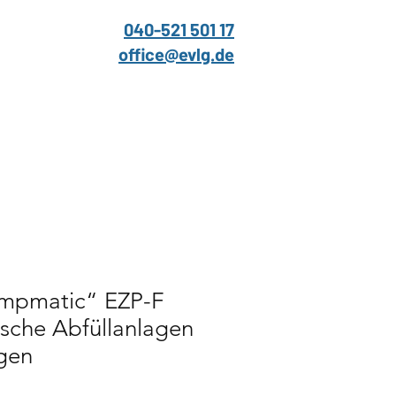
040-521 501 17
office@evlg.de
mpmatic“ EZP-F
rische Abfüllanlagen
gen