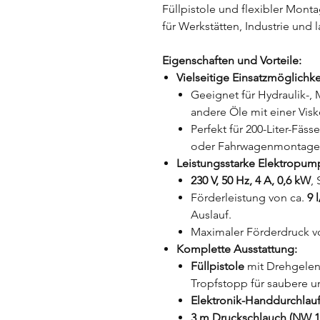
Füllpistole und flexibler Mont
für Werkstätten, Industrie und
Eigenschaften und Vorteile:
Vielseitige Einsatzmöglichke
Geeignet für Hydraulik-, 
andere Öle mit einer Visk
Perfekt für 200-Liter-Fäss
oder Fahrwagenmontage)
Leistungsstarke Elektropum
230 V, 50 Hz, 4 A, 0,6 kW
, 
Förderleistung von ca.
9 
Auslauf.
Maximaler Förderdruck 
Komplette Ausstattung:
Füllpistole
mit Drehgelenk
Tropfstopp für saubere u
Elektronik-Handdurchlauf
3 m Druckschlauch (NW 13