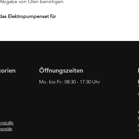
 Abgabe von Ölen benötigen.
das Elektropumpenset für
!
orien
Öffnungszeiten
Mo. bis Fr.: 08:30 - 17:30 Uhr
rstoffe
nenöle