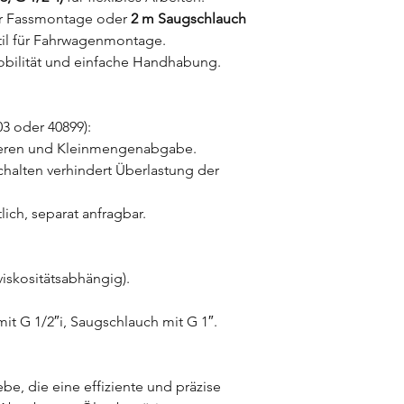
r Fassmontage oder
2 m Saugschlauch
il für Fahrwagenmontage.
obilität und einfache Handhabung.
03 oder 40899):
ieren und Kleinmengenabgabe.
halten verhindert Überlastung der
tlich, separat anfragbar.
viskositätsabhängig).
t G 1/2″i, Saugschlauch mit G 1″.
ebe, die eine effiziente und präzise