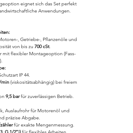
empfehlen wir, vor d
ageoption eignet sich das Set perfekt
über das Kontaktform
 landwirtschaftliche Anwendungen.
Die Übergabe der Wa
erfolgt grundsätzlich 
erforderlich, dass d
bevollmächtigte Per
iten:
ist, um den Empfang 
Motoren-, Getriebe-, Pflanzenöle und
bestätigen.
osität von bis zu
700 cSt
.
Bitte stellen Sie sic
er mit flexibler Montageoption (Fass-
befestigten und bef
.
dem Fahrzeug möglich
pe:
Sicherstellung eines
Schutzart IP 44.
Entladung, insbesond
beim Empfänger.
l/min
(viskositätsabhängig) bei freiem
Versandkosten
von
9,5 bar
für zuverlässigen Betrieb.
Bitte beachten Sie 
Versandkosten im Wa
, Auslaufrohr für Motorenöl und
nd präzise Abgabe.
zähler
für exakte Mengenmessung.
, G 1/2″i)
für flexibles Arbeiten.