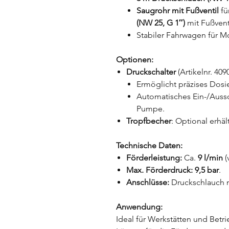
Saugrohr mit Fußventil
fü
(NW 25, G 1″)
mit Fußvent
Stabiler Fahrwagen für M
Optionen:
Druckschalter
(Artikelnr. 409
Ermöglicht präzises Dos
Automatisches Ein-/Aussc
Pumpe.
Tropfbecher
: Optional erhäl
Technische Daten:
Förderleistung:
Ca.
9 l/min
(
Max. Förderdruck:
9,5 bar
.
Anschlüsse:
Druckschlauch mi
Anwendung:
Ideal für Werkstätten und Betri