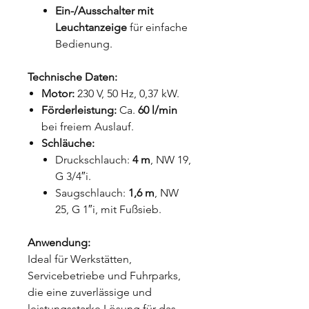
Ein-/Ausschalter mit
Leuchtanzeige
für einfache
Bedienung.
Technische Daten:
Motor:
230 V, 50 Hz, 0,37 kW.
Förderleistung:
Ca.
60 l/min
bei freiem Auslauf.
Schläuche:
Druckschlauch:
4 m
, NW 19,
G 3/4″i.
Saugschlauch:
1,6 m
, NW
25, G 1″i, mit Fußsieb.
Anwendung:
Ideal für Werkstätten,
Servicebetriebe und Fuhrparks,
die eine zuverlässige und
leistungsstarke Lösung für das