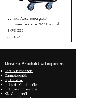
Samoa Abschmiergerät
Schmiermeister – PM 50 mobil
Preis
1.090,00 €
exkl. MwSt.
Unsere Produktkategorien
Bett-/Gleitbahnöle
Gasmotorenöle
Hydrauliköle
Industrie-Getriebeöle
Industrieschmierstoffe
Kfz-Getriebeöle
Kältemaschinenöle
Lebensmittelverträgliche Schmierstoffe