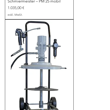
Schmiermeister – PM 25 mobil
Preis
1.035,00 €
exkl. MwSt.