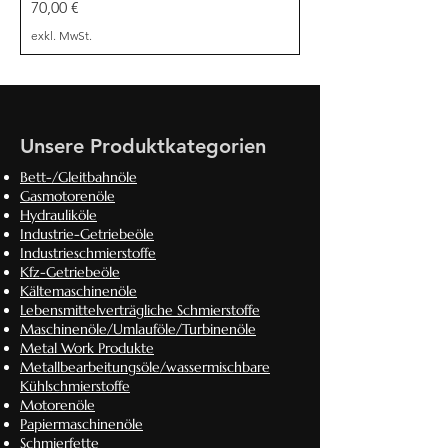
Preis
70,00 €
exkl. MwSt.
Unsere Produktkategorien
Bett-/Gleitbahnöle
Gasmotorenöle
Hydrauliköle
Industrie-Getriebeöle
Industrieschmierstoffe
Kfz-Getriebeöle
Kältemaschinenöle
Lebensmittelverträgliche Schmierstoffe
Maschinenöle/Umlauföle/Turbinenöle
Metal Work Produkte
Metallbearbeitungsöle/wassermischbare
Kühlschmierstoffe
Motorenöle
Papiermaschinenöle
Schmierfette