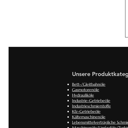
Unsere Produktkateg
Bett-/Gleitbahnöle
Gasmotorenöle
Hydrauliköle
Industrie-Getriebeöle
Industrieschmierstoffe
Kfz-Getriebeöle
Kältemaschinenöle
Lebensmittelverträgliche Schmie
Maschinenöle/Umlauföle/Turbi