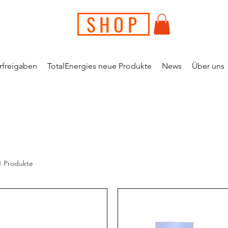
SHOP
erfreigaben
TotalEnergies neue Produkte
News
Über uns
1 Produkte