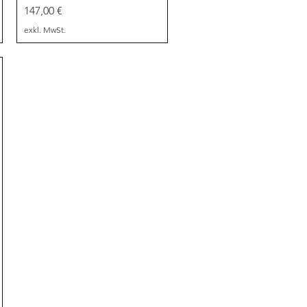
Preis
147,00 €
exkl. MwSt.