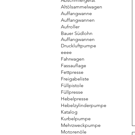
Abschmiergerät
Altölsammelwagen
Auffangwanne
Auffangwannen
Aufroller
Bauer Südlohn
Auffangwannen
Druckluftpumpe
eeee
Fahrwagen
Fassauflage
Fettpresse
Freigabeliste
Füllpistole
Füllpresse
Hebelpresse
Hebelzylinderpumpe
Katalog
Kurbelpumpe
Mehrzweckpumpe
Motorenöle