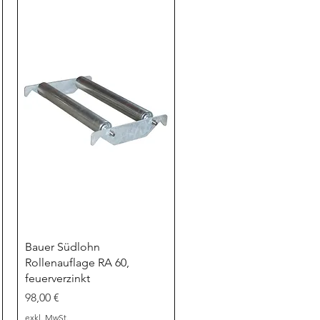
Schnellansicht
Bauer Südlohn
Rollenauflage RA 60,
feuerverzinkt
Preis
98,00 €
exkl. MwSt.